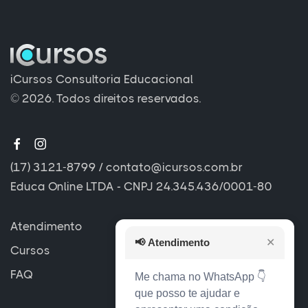
iCursos Consultoria Educacional
© 2026. Todos direitos reservados.
(17) 3121-8799
/
contato@icursos.com.br
Educa Online LTDA - CNPJ 24.345.436/0001-80
Atendimento
📢
Atendimento
✕
Cursos
FAQ
Me chama no WhatsApp 👇
que posso te ajudar e