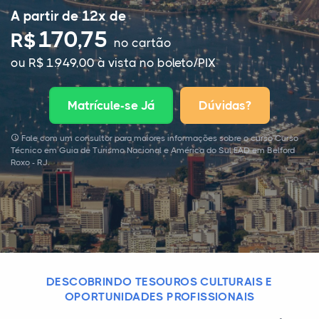
A partir de 12x de
170,75
R$
no cartão
ou R$ 1.949,00 à vista no boleto/PIX
Matrícule-se Já
Dúvidas?
Fale com um consultor para maiores informações sobre o curso Curso
Técnico em Guia de Turismo Nacional e América do Sul EAD em Belford
Roxo - RJ.
DESCOBRINDO TESOUROS CULTURAIS E
OPORTUNIDADES PROFISSIONAIS