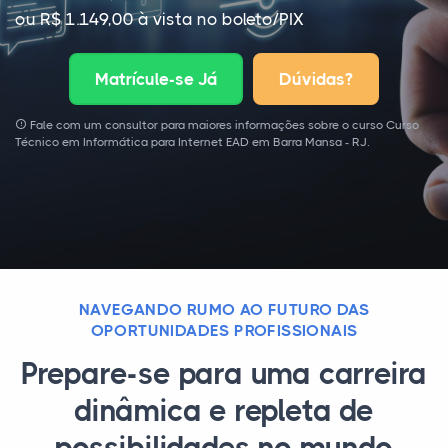
ou R$ 1.149,00 à vista no boleto/PIX
Matrícule-se Já
Dúvidas?
Fale com um consultor para maiores informações sobre o curso Curso
Técnico em Informática para Internet EAD em Barra Mansa - RJ.
NAVEGANDO RUMO AO FUTURO DAS
OPORTUNIDADES PROFISSIONAIS
Prepare-se para uma carreira
dinâmica e repleta de