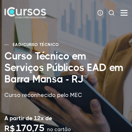
EAD
/
CURSO TÉCNICO
Curso Técnico em
Serviços Públicos EAD em
Barra Mansa - RJ
Curso reconhecido pelo MEC
A partir de 12x de
170,75
R$
no cartão