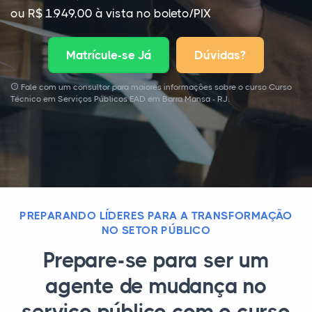
ou R$ 1.949,00 à vista no boleto/PIX
Matrícule-se Já
Dúvidas?
Fale com um consultor para maiores informações sobre o curso Curso
Técnico em Serviços Públicos EAD em Barra Mansa - RJ.
PREPARANDO LÍDERES PARA A TRANSFORMAÇÃO
NO SETOR PÚBLICO
Prepare-se para ser um
agente de mudança no