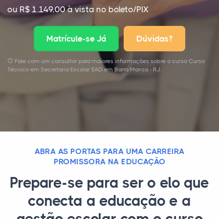
ou R$ 1.149,00 à vista no boleto/PIX
Matrícule-se Já
Dúvidas?
Fale com um consultor para maiores informações sobre o curso Curso
Técnico em Secretaria Escolar EAD em Barra Mansa - RJ.
ABRA AS PORTAS PARA UMA CARREIRA
PROMISSORA NA EDUCAÇÃO
Prepare-se para ser o elo que
conecta a educação e a