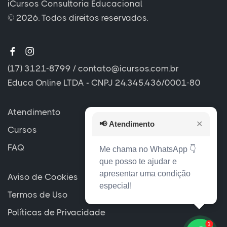
iCursos Consultoria Educacional
© 2026. Todos direitos reservados.
(17) 3121-8799
/
contato@icursos.com.br
Educa Online LTDA - CNPJ 24.345.436/0001-80
Atendimento
📢
Atendimento
✕
Cursos
FAQ
Me chama no WhatsApp 👇
que posso te ajudar e
apresentar uma condição
Aviso de Cookies
especial!
Termos de Uso
Políticas de Privacidade
1