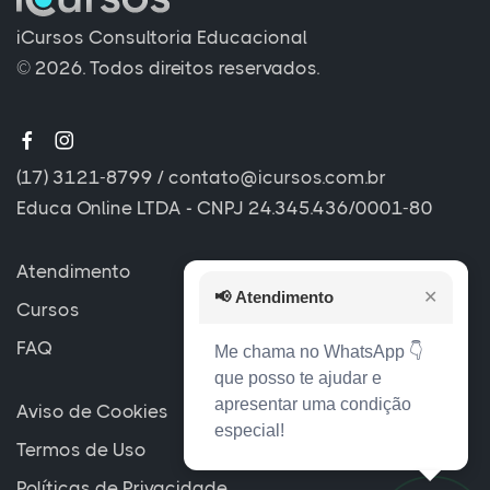
iCursos Consultoria Educacional
© 2026. Todos direitos reservados.
(17) 3121-8799
/
contato@icursos.com.br
Educa Online LTDA - CNPJ 24.345.436/0001-80
Atendimento
📢
Atendimento
✕
Cursos
FAQ
Me chama no WhatsApp 👇
que posso te ajudar e
apresentar uma condição
Aviso de Cookies
especial!
Termos de Uso
Políticas de Privacidade