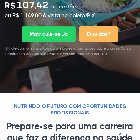
107,42
R$
no cartão
ou R$ 1.149,00 à vista no boleto/PIX
Matrícule-se Já
Dúvidas?
Fale com um consultor para maiores informações sobre o curso Curso
Técnico em Alimentação Escolar EAD em Barra Mansa - RJ.
NUTRINDO O FUTURO COM OPORTUNIDADES
PROFISSIONAIS
Prepare-se para uma carreira
que faz a diferença na saúde