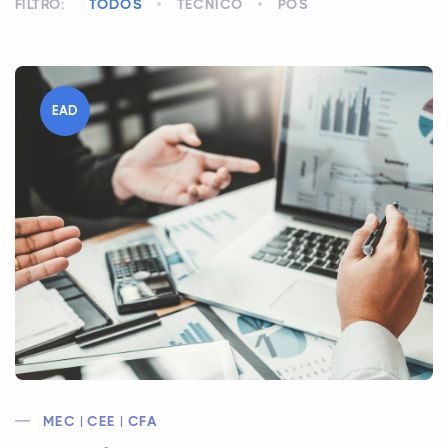
FILTRO:
TODOS
TÉCNICO
PÓS
EAD
MEC | CEE | CFA