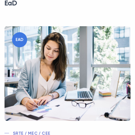
EaD
EAD
SRTE / MEC / CEE