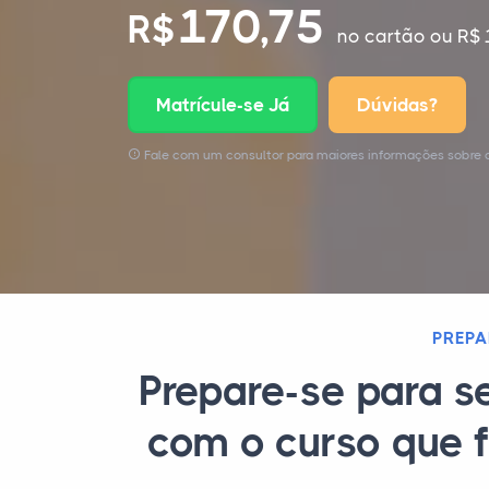
170,75
R$
no cartão
ou R$ 
Matrícule-se Já
Dúvidas?
Fale com um consultor para maiores informações sobre 
PREPA
Prepare-se para s
com o curso que f