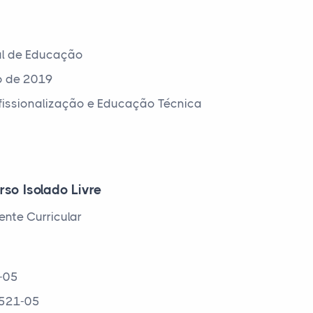
al de Educação
o de 2019
ofissionalização e Educação Técnica
rso Isolado Livre
nte Curricular
0-05
2521-05