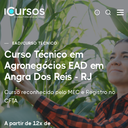
EAD
/
CURSO TÉCNICO
Curso Técnico em
Agronegócios EAD em
Angra Dos Reis - RJ
Curso reconhecido pelo MEC e Registro no
CFTA
A partir de 12x de