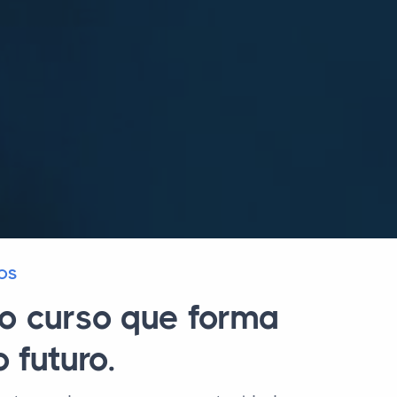
OS
o curso que forma
 futuro.