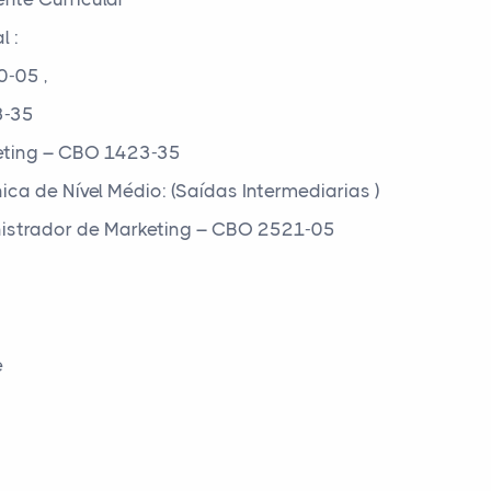
l :
0-05 ,
3-35
keting – CBO 1423-35
ica de Nível Médio: (Saídas Intermediarias )
nistrador de Marketing – CBO 2521-05
e