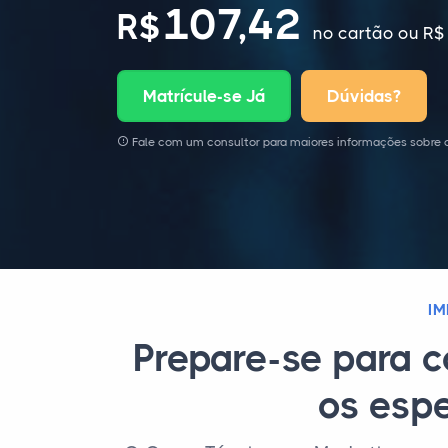
107,42
R$
no cartão
ou R$ 
Matrícule-se Já
Dúvidas?
Fale com um consultor para maiores informações sobre o
I
Prepare-se para 
os espe