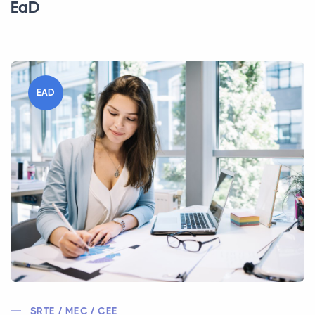
EaD
EAD
SRTE / MEC / CEE