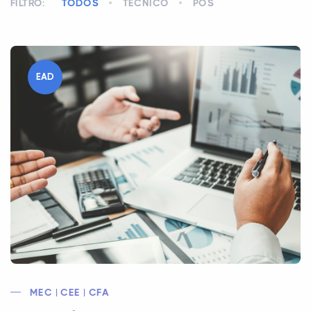
FILTRO:
TODOS
TÉCNICO
PÓS
EAD
MEC | CEE | CFA