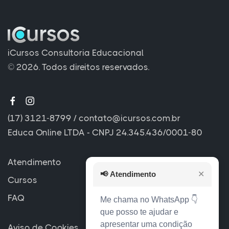
iCursos Consultoria Educacional
© 2026. Todos direitos reservados.
(17) 3121-8799
/
contato@icursos.com.br
Educa Online LTDA - CNPJ 24.345.436/0001-80
Atendimento
📢
Atendimento
✕
Cursos
FAQ
Me chama no WhatsApp 👇
que posso te ajudar e
apresentar uma condição
Aviso de Cookies