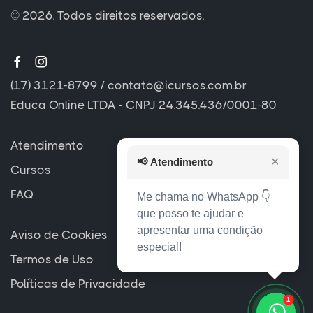
© 2026. Todos direitos reservados.
(17) 3121-8799
/
contato@icursos.com.br
Educa Online LTDA - CNPJ 24.345.436/0001-80
Atendimento
📢
Atendimento
✕
Cursos
FAQ
Me chama no WhatsApp 👇
que posso te ajudar e
apresentar uma condição
Aviso de Cookies
especial!
Termos de Uso
Políticas de Privacidade
1