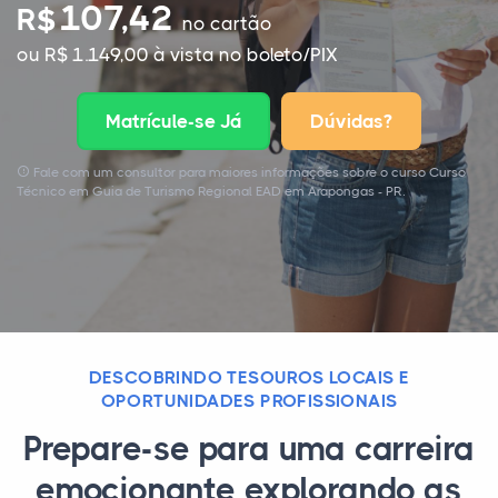
107,42
R$
no cartão
ou R$ 1.149,00 à vista no boleto/PIX
Matrícule-se Já
Dúvidas?
Fale com um consultor para maiores informações sobre o curso Curso
Técnico em Guia de Turismo Regional EAD em Arapongas - PR.
DESCOBRINDO TESOUROS LOCAIS E
OPORTUNIDADES PROFISSIONAIS
Prepare-se para uma carreira
emocionante explorando as