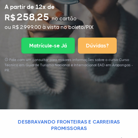
A partir de 12x de
258,25
R$
no cartão
ou R$ 2.999,00 à vista no boleto/PIX
Matrícule-se Já
Dúvidas?
Fale com um consultor para maiores informações sobre o curso Curso
Técnico em Guia de Turismo Nacional e Internacional EAD em Arapongas -
PR.
DESBRAVANDO FRONTEIRAS E CARREIRAS
PROMISSORAS