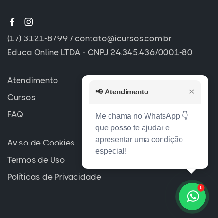
(17) 3121-8799
/
contato@icursos.com.br
Educa Online LTDA - CNPJ 24.345.436/0001-80
Atendimento
📢
Atendimento
✕
Cursos
FAQ
Me chama no WhatsApp 👇
que posso te ajudar e
apresentar uma condição
Aviso de Cookies
especial!
Termos de Uso
Políticas de Privacidade
1