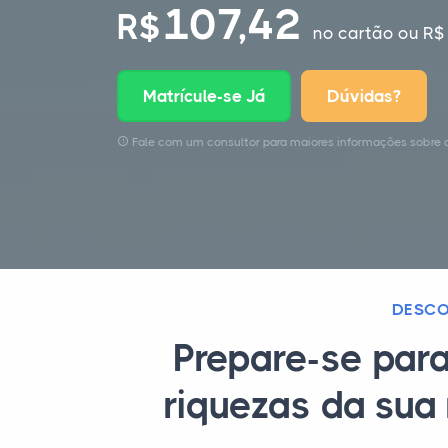
107,42
R$
no cartão
ou R$ 
Matrícule-se Já
Dúvidas?
Fale com um consultor para maiores informações sobre 
DESCO
Prepare-se par
riquezas da sua