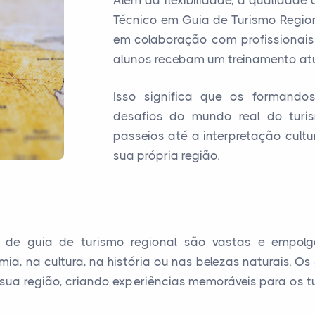
Além da flexibilidade, a qualidad
Técnico em Guia de Turismo Region
em colaboração com profissionais
alunos recebam um treinamento atu
Isso significa que os formando
desafios do mundo real do turi
passeios até a interpretação cult
sua própria região.
a de guia de turismo regional são vastas e empolg
mia, na cultura, na história ou nas belezas naturais. O
 sua região, criando experiências memoráveis para os 