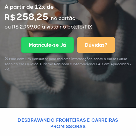
A partir de 12x de
258,25
R$
no cartão
ou R$ 2.999,00 à vista no boleto/PIX
Matrícule-se Já
Dúvidas?
Fale com um consultor para maiores informações sobre o curso Curso
Técnico em Guia de Turismo Nacional e Internacional EAD em Apucarana -
PR.
DESBRAVANDO FRONTEIRAS E CARREIRAS
PROMISSORAS