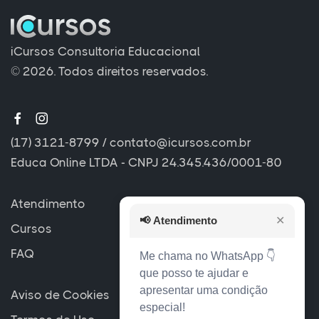
iCursos Consultoria Educacional
© 2026. Todos direitos reservados.
(17) 3121-8799
/
contato@icursos.com.br
Educa Online LTDA - CNPJ 24.345.436/0001-80
Atendimento
📢
Atendimento
✕
Cursos
FAQ
Me chama no WhatsApp 👇
que posso te ajudar e
apresentar uma condição
Aviso de Cookies
especial!