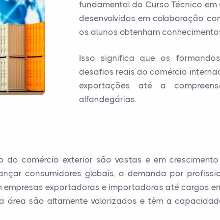
fundamental do Curso Técnico em C
desenvolvidos em colaboração com
os alunos obtenham conhecimentos
Isso significa que os formando
desafios reais do comércio intern
exportações até a compreens
alfandegárias.
o do comércio exterior são vastas e em cresciment
nçar consumidores globais, a demanda por profission
 empresas exportadoras e importadoras até cargos em l
esta área são altamente valorizados e têm a capacid