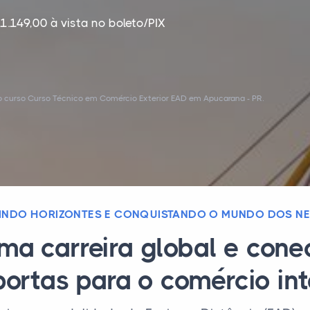
1.149,00 à vista no boleto/PIX
o curso Curso Técnico em Comércio Exterior EAD em Apucarana - PR.
INDO HORIZONTES E CONQUISTANDO O MUNDO DOS N
ma carreira global e con
portas para o comércio int