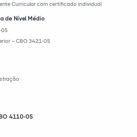
te Curricular com certificado individual
ca de Nível Médio
0-05
terior – CBO 3421-05
istração
 CBO 4110-05