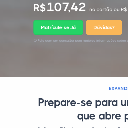
107,42
R$
no cartão
ou R$ 
Matrícule-se Já
Dúvidas?
Fale com um consultor para maiores informações sobre 
EXPAND
Prepare-se para u
que abre 