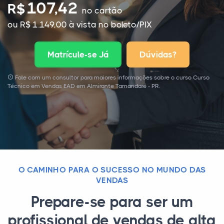
107,42
R$
no cartão
ou R$ 1.149,00 à vista no boleto/PIX
Matrícule-se Já
Dúvidas?
Fale com um consultor para maiores informações sobre o curso Curso
Técnico em Vendas EAD em Almirante Tamandaré - PR.
O CAMINHO PARA O SUCESSO NO MUNDO DAS
VENDAS
Prepare-se para ser um
profissional de vendas de alta