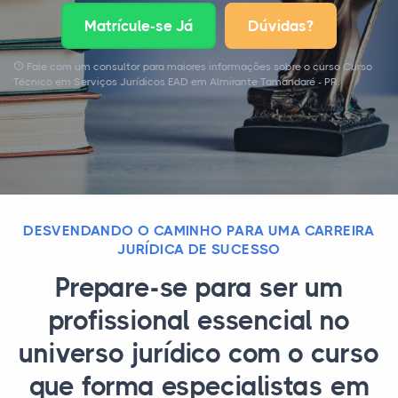
Matrícule-se Já
Dúvidas?
Fale com um consultor para maiores informações sobre o curso Curso
Técnico em Serviços Jurídicos EAD em Almirante Tamandaré - PR.
DESVENDANDO O CAMINHO PARA UMA CARREIRA
JURÍDICA DE SUCESSO
Prepare-se para ser um
profissional essencial no
universo jurídico com o curso
que forma especialistas em