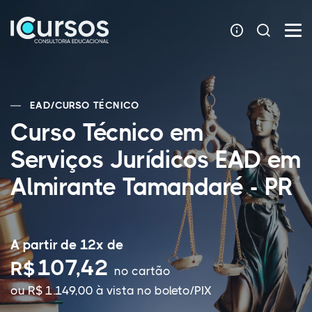
EAD
/
CURSO TÉCNICO
Curso Técnico em
Serviços Jurídicos EAD em
Almirante Tamandaré - PR
A partir de 12x de
107,42
R$
no cartão
ou R$ 1.149,00 à vista no boleto/PIX