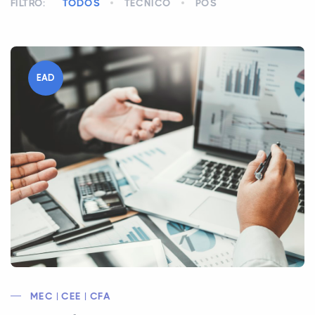
FILTRO:
TODOS
TÉCNICO
PÓS
EAD
MEC | CEE | CFA