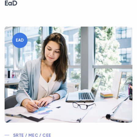
EaD
EAD
SRTE / MEC / CEE