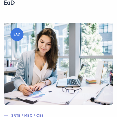
EaD
EAD
SRTE / MEC / CEE