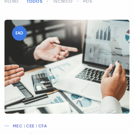
FILTRO:
TODOS
TÉCNICO
PÓS
EAD
MEC | CEE | CFA