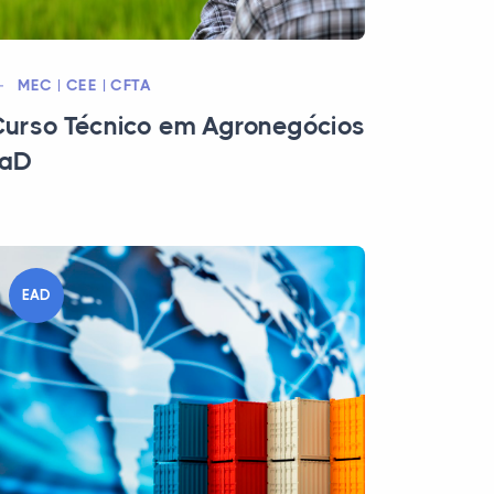
MEC | CEE | CFTA
urso Técnico em Agronegócios
EaD
EAD