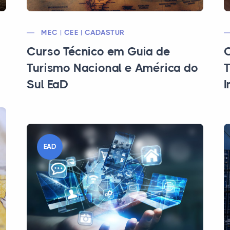
MEC | CEE | CADASTUR
Curso Técnico em Guia de
C
Turismo Nacional e América do
T
Sul EaD
I
EAD