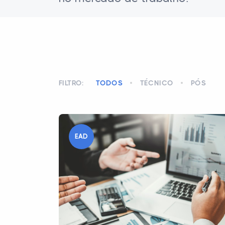
FILTRO:
TODOS
TÉCNICO
PÓS
EAD