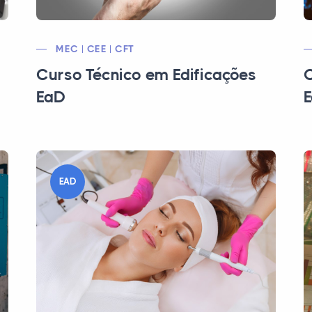
MEC | CEE | CFT
Curso Técnico em Edificações
C
EaD
EAD