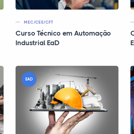
MEC/CEE/CFT
Curso Técnico em Automação
C
Industrial EaD
E
EAD