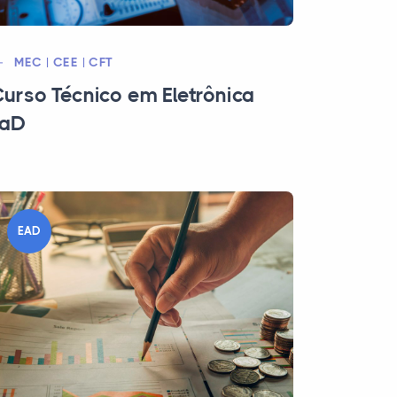
MEC | CEE | CFT
urso Técnico em Eletrônica
EaD
EAD