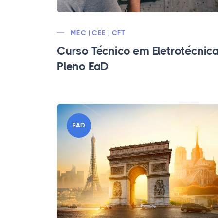
MEC | CEE | CFT
Curso Técnico em Eletrotécnic
Pleno EaD
EAD