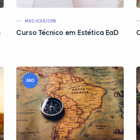
MEC/CEE/CFB
a
Curso Técnico em Estética EaD
C
EAD