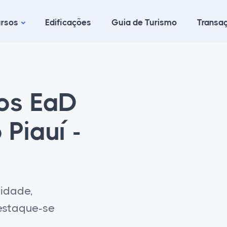
rsos
Edificações
Guia de Turismo
Transaç
cos EaD
Piauí -
lidade,
destaque-se