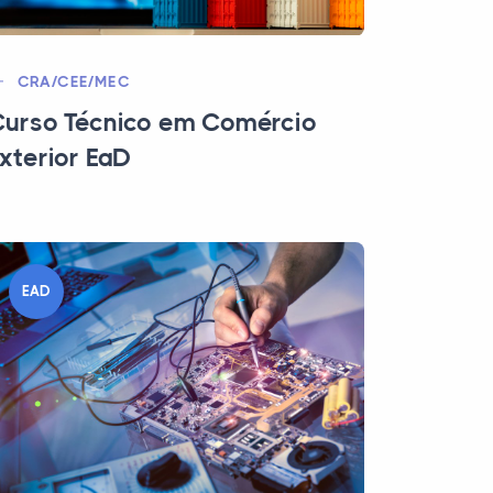
CRA/CEE/MEC
urso Técnico em Comércio
xterior EaD
EAD