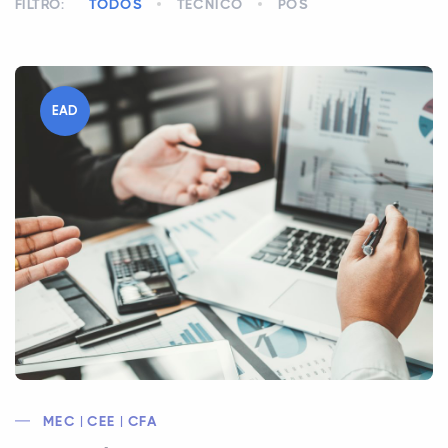
FILTRO:
TODOS
TÉCNICO
PÓS
EAD
MEC | CEE | CFA