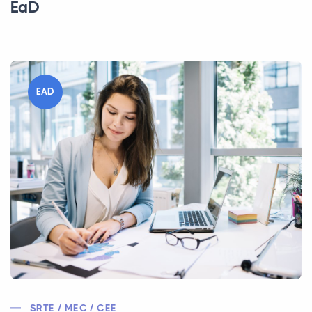
EaD
EAD
SRTE / MEC / CEE