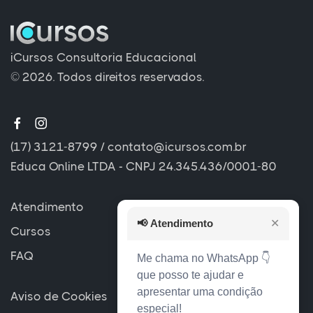
iCursos Consultoria Educacional
© 2026. Todos direitos reservados.
(17) 3121-8799
/
contato@icursos.com.br
Educa Online LTDA - CNPJ 24.345.436/0001-80
Atendimento
📢
Atendimento
✕
Cursos
FAQ
Me chama no WhatsApp 👇
que posso te ajudar e
apresentar uma condição
Aviso de Cookies
especial!