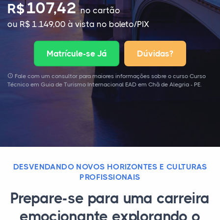
107,42
R$
no cartão
ou R$ 1.149,00 à vista no boleto/PIX
Matrícule-se Já
Dúvidas?
Fale com um consultor para maiores informações sobre o curso Curso
Técnico em Guia de Turismo Internacional EAD em Chã de Alegria - PE.
DESVENDANDO NOVOS HORIZONTES E CULTURAS
PROFISSIONAIS
Prepare-se para uma carreira
emocionante explorando o