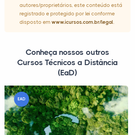
autores/proprietários, este conteúdo está
registrado e protegido por lei conforme
disposto em
www.icursos.com.br/legal
.
Conheça nossos outros
Cursos Técnicos a Distância
(EaD)
EAD