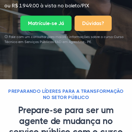
ou R$ 1.949,00 à vista no boleto/PIX
Matrícule-se Já
Dúvidas?
Fale com um consultor para maiores informações sobre o curso Curso
Técnico em Serviços Públicos EAD em Agrestina - PE.
PREPARANDO LÍDERES PARA A TRANSFORMAÇÃO
NO SETOR PÚBLICO
Prepare-se para ser um
agente de mudança no