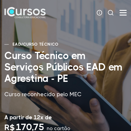
EAD
/
CURSO TÉCNICO
Curso Técnico em
Serviços Públicos EAD em
Agrestina - PE
Curso reconhecido pelo MEC
A partir de 12x de
170,75
R$
no cartão