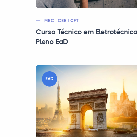
MEC | CEE | CFT
Curso Técnico em Eletrotécnic
Pleno EaD
EAD