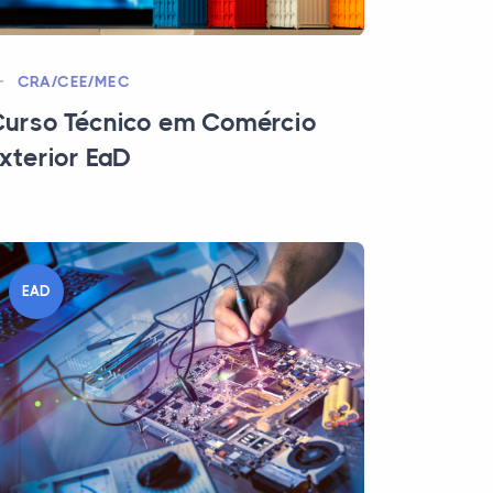
CRA/CEE/MEC
urso Técnico em Comércio
xterior EaD
EAD