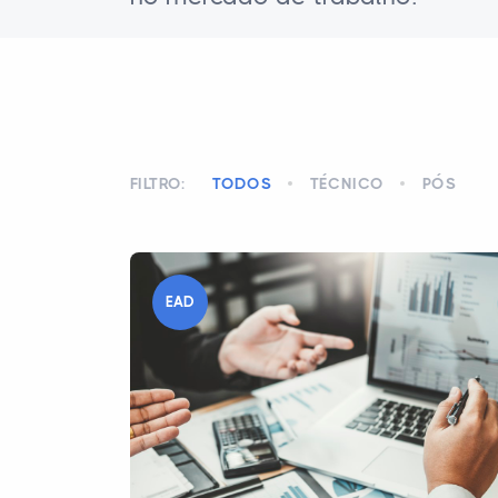
FILTRO:
TODOS
TÉCNICO
PÓS
EAD