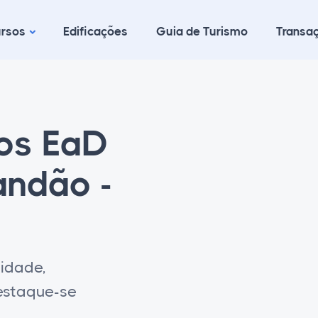
rsos
Edificações
Guia de Turismo
Transaç
cos EaD
andão -
lidade,
destaque-se