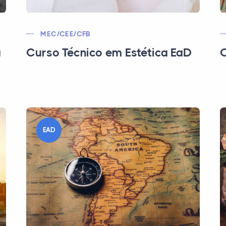
MEC/CEE/CFB
a
Curso Técnico em Estética EaD
C
EAD