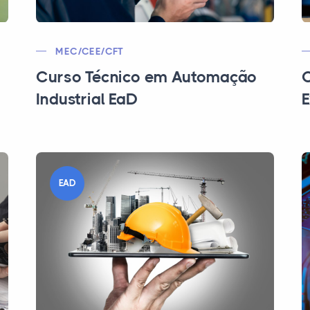
MEC/CEE/CFT
Curso Técnico em Automação
C
Industrial EaD
E
EAD