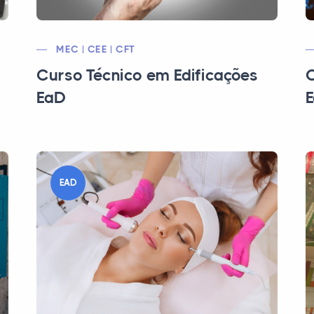
MEC | CEE | CFT
Curso Técnico em Edificações
C
EaD
EAD