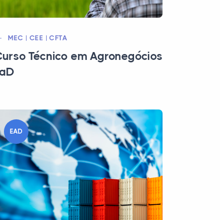
MEC | CEE | CFTA
urso Técnico em Agronegócios
EaD
EAD