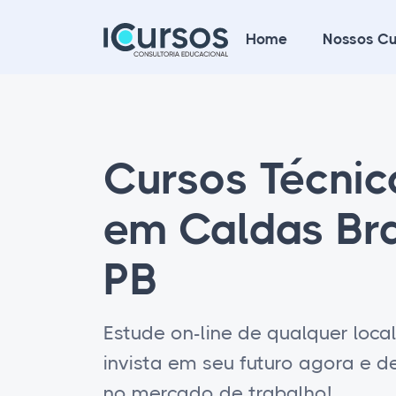
Home
Nossos Cu
Cursos Técni
em Caldas Br
PB
Estude on-line de qualquer loca
invista em seu futuro agora e 
no mercado de trabalho!