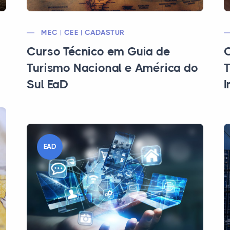
MEC | CEE | CADASTUR
Curso Técnico em Guia de
C
Turismo Nacional e América do
T
Sul EaD
I
EAD