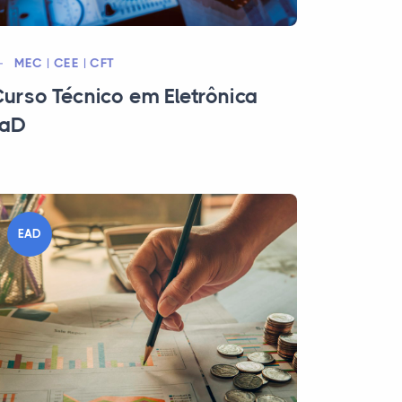
MEC | CEE | CFT
urso Técnico em Eletrônica
EaD
EAD