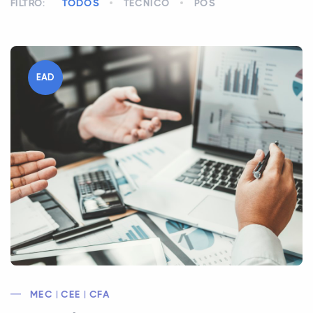
FILTRO:
TODOS
TÉCNICO
PÓS
EAD
MEC | CEE | CFA