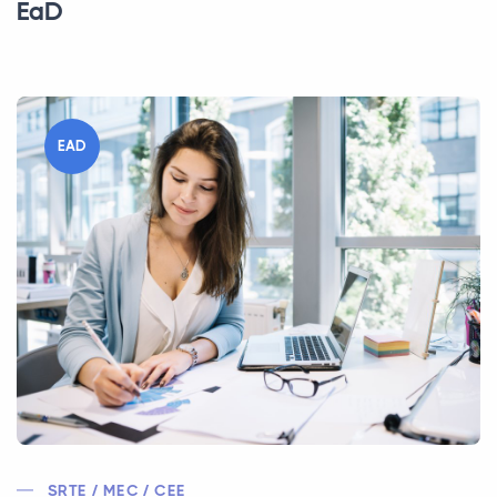
EaD
EAD
SRTE / MEC / CEE