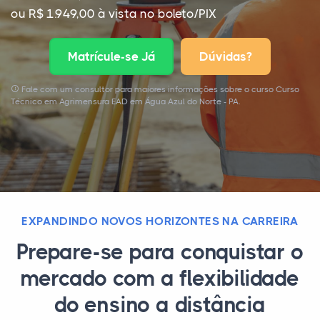
ou R$ 1.949,00 à vista no boleto/PIX
Matrícule-se Já
Dúvidas?
Fale com um consultor para maiores informações sobre o curso Curso
Técnico em Agrimensura EAD em Água Azul do Norte - PA.
EXPANDINDO NOVOS HORIZONTES NA CARREIRA
Prepare-se para conquistar o
mercado com a flexibilidade
do ensino a distância