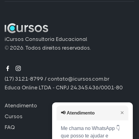
iCursos Consultoria Educacional
© 2026. Todos direitos reservados.
(17) 3121-8799
/
contato@icursos.com.br
Educa Online LTDA - CNPJ 24.345.436/0001-80
Atendimento
📢
Atendimento
✕
Cursos
FAQ
Me chama no WhatsApp 👇
que posso te ajudar e