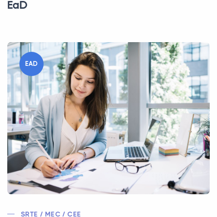
EaD
EAD
SRTE / MEC / CEE