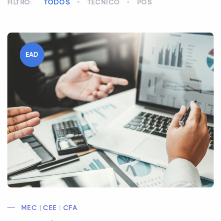
FILTRO:
TODOS
TÉCNICO
PÓS
EAD
MEC | CEE | CFA