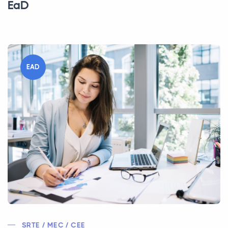
EaD
EAD
SRTE / MEC / CEE