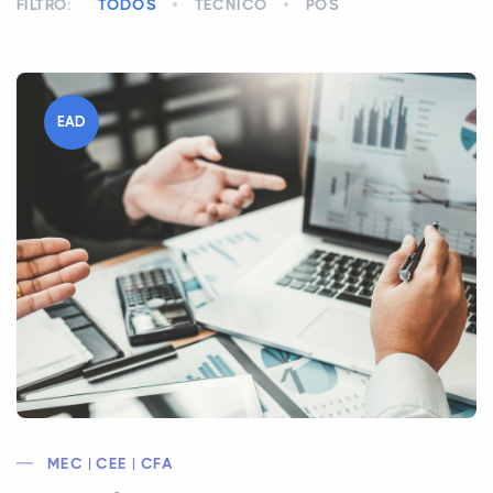
FILTRO:
TODOS
TÉCNICO
PÓS
EAD
MEC | CEE | CFA