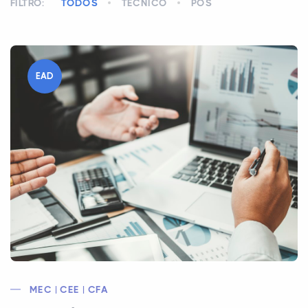
FILTRO:
TODOS
TÉCNICO
PÓS
EAD
MEC | CEE | CFA