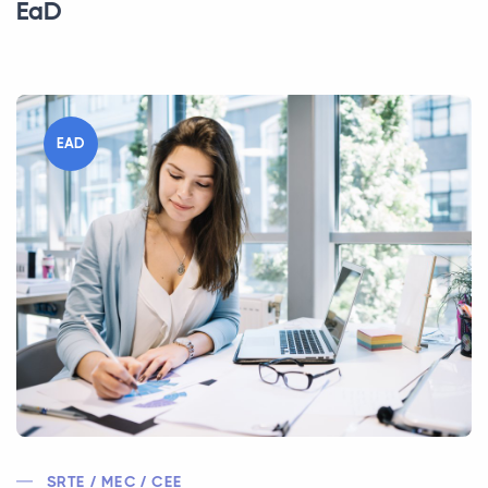
EaD
EAD
SRTE / MEC / CEE