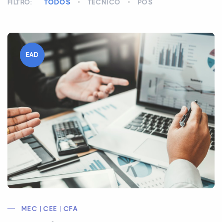
FILTRO:
TODOS
TÉCNICO
PÓS
EAD
MEC | CEE | CFA