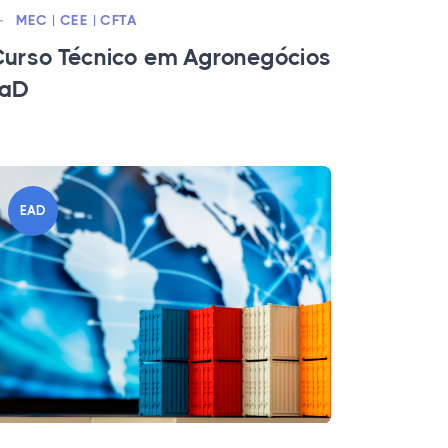
MEC | CEE | CFTA
urso Técnico em Agronegócios
EaD
EAD