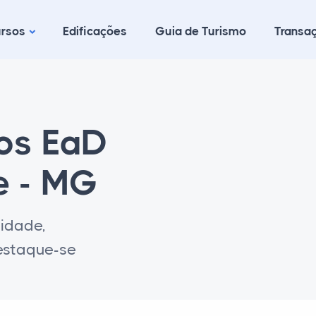
rsos
Edificações
Guia de Turismo
Transaç
cos EaD
e - MG
lidade,
destaque-se