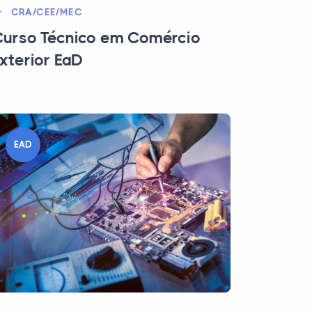
CRA/CEE/MEC
urso Técnico em Comércio
xterior EaD
EAD