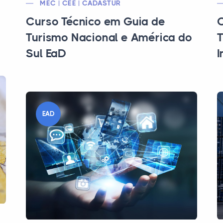
MEC | CEE | CADASTUR
Curso Técnico em Guia de
C
Turismo Nacional e América do
T
Sul EaD
I
EAD