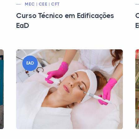
MEC | CEE | CFT
Curso Técnico em Edificações
C
EaD
EAD