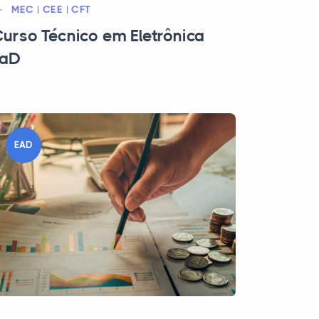
MEC | CEE | CFT
urso Técnico em Eletrônica
EaD
EAD