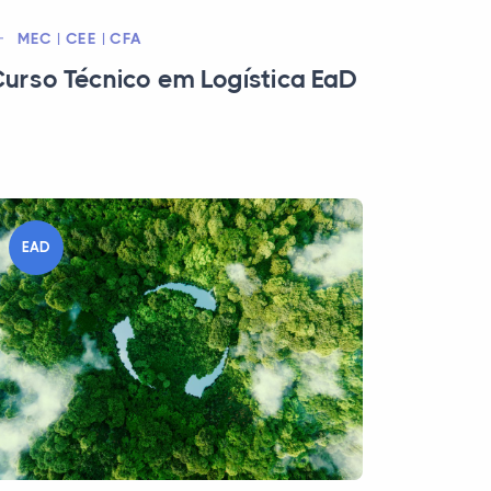
MEC | CEE | CFA
urso Técnico em Logística EaD
EAD