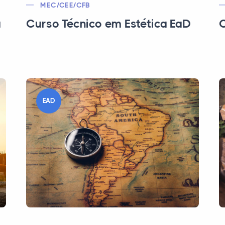
MEC/CEE/CFB
a
Curso Técnico em Estética EaD
C
EAD