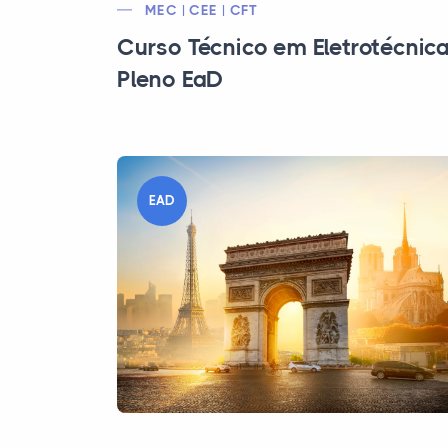
MEC | CEE | CFT
Curso Técnico em Eletrotécnic
Pleno EaD
EAD