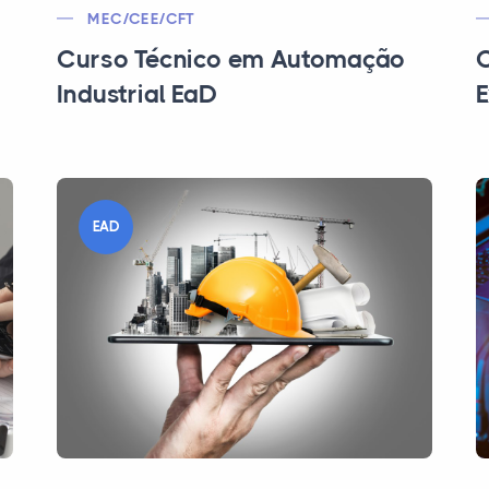
MEC/CEE/CFT
Curso Técnico em Automação
C
Industrial EaD
E
EAD