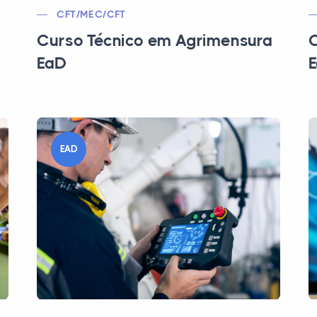
CFT/MEC/CFT
Curso Técnico em Agrimensura
C
EaD
EAD