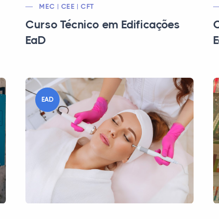
MEC | CEE | CFT
Curso Técnico em Edificações
C
EaD
EAD