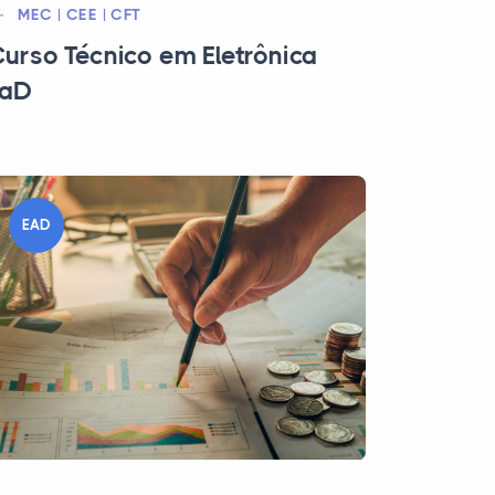
MEC | CEE | CFT
urso Técnico em Eletrônica
EaD
EAD