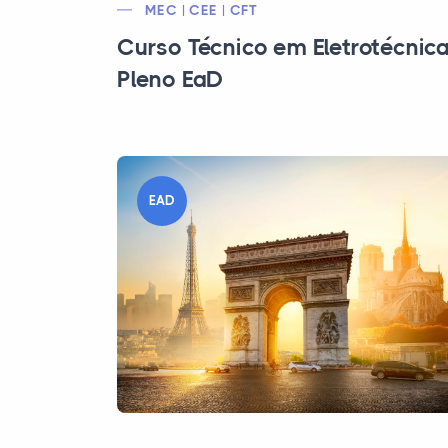
MEC | CEE | CFT
Curso Técnico em Eletrotécnic
Pleno EaD
EAD