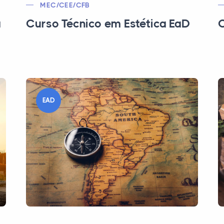
MEC/CEE/CFB
a
Curso Técnico em Estética EaD
C
EAD