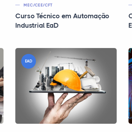
MEC/CEE/CFT
Curso Técnico em Automação
C
Industrial EaD
E
EAD