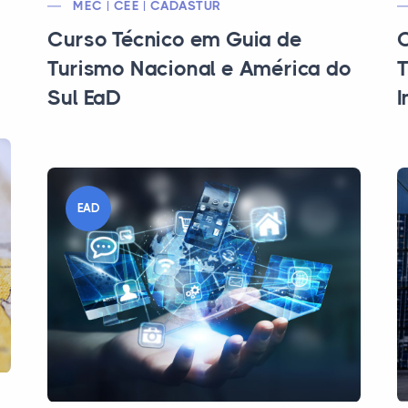
MEC | CEE | CADASTUR
Curso Técnico em Guia de
C
Turismo Nacional e América do
T
Sul EaD
I
EAD