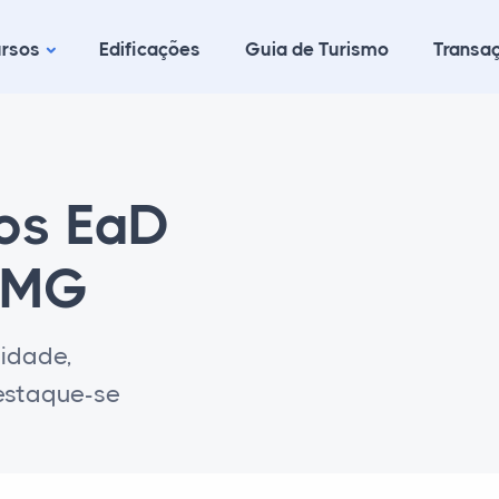
rsos
Edificações
Guia de Turismo
Transaç
cos EaD
- MG
lidade,
destaque-se