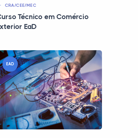
CRA/CEE/MEC
urso Técnico em Comércio
xterior EaD
EAD