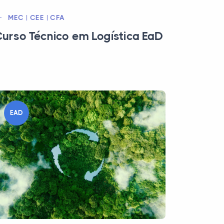
MEC | CEE | CFA
urso Técnico em Logística EaD
EAD