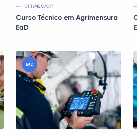
CFT/MEC/CFT
Curso Técnico em Agrimensura
C
EaD
EAD