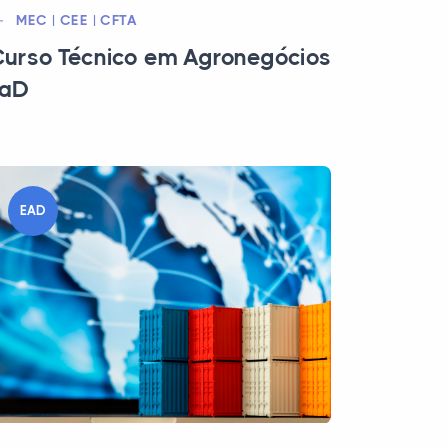
MEC | CEE | CFTA
urso Técnico em Agronegócios
EaD
EAD