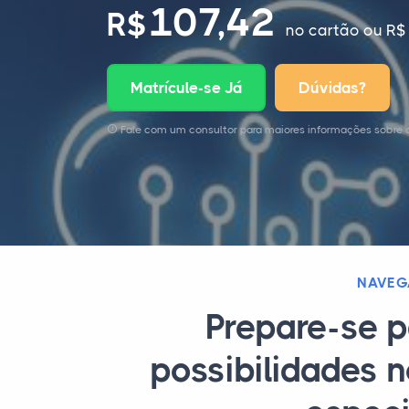
107,42
R$
no cartão
ou R$ 
Matrícule-se Já
Dúvidas?
Fale com um consultor para maiores informações sobre 
NAVEG
Prepare-se p
possibilidades 