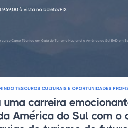
1.949,00 à vista no boleto/PIX
o curso Curso Técnico em Guia de Turismo Nacional e América do Sul EAD em B
INDO TESOUROS CULTURAIS E OPORTUNIDADES PROFI
a uma carreira emocionant
 da América do Sul com o