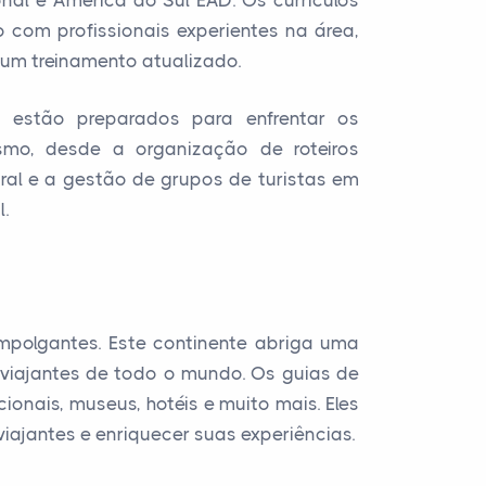
nal e América do Sul EAD. Os currículos
 com profissionais experientes na área,
um treinamento atualizado.
s estão preparados para enfrentar os
smo, desde a organização de roteiros
tural e a gestão de grupos de turistas em
.
mpolgantes. Este continente abriga uma
i viajantes de todo o mundo. Os guias de
onais, museus, hotéis e muito mais. Eles
iajantes e enriquecer suas experiências.