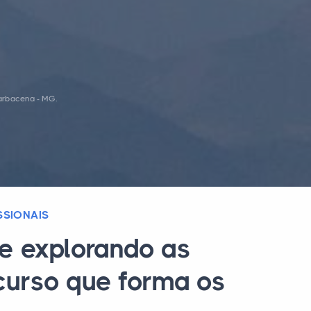
arbacena - MG.
SSIONAIS
e explorando as
 curso que forma os