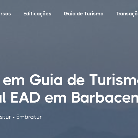
rsos
Edificações
Guia de Turismo
Transaçõ
 em Guia de Turism
ul EAD em Barbace
tur - Embratur