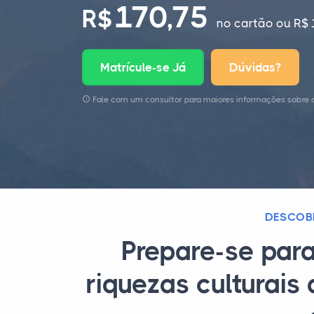
170,75
R$
no cartão
ou R$ 
Matrícule-se Já
Dúvidas?
Fale com um consultor para maiores informações sobre 
DESCOBR
Prepare-se par
riquezas culturais