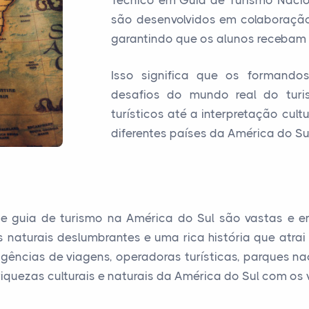
Técnico em Guia de Turismo Nacio
são desenvolvidos em colaboração
garantindo que os alunos recebam 
Isso significa que os formando
desafios do mundo real do turi
turísticos até a interpretação cul
diferentes países da América do Sul
de guia de turismo na América do Sul são vastas e e
s naturais deslumbrantes e uma rica história que atra
cias de viagens, operadoras turísticas, parques naci
quezas culturais e naturais da América do Sul com os v