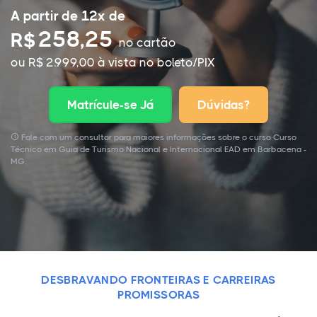
A partir de 12x de
258,25
R$
no cartão
ou R$ 2.999,00 à vista no boleto/PIX
Matrícule-se Já
Dúvidas?
Fale com um consultor para maiores informações sobre o curso Curso
Técnico em Guia de Turismo Nacional e Internacional EAD em Barbacena -
MG.
DESBRAVANDO FRONTEIRAS E CARREIRAS
PROMISSORAS