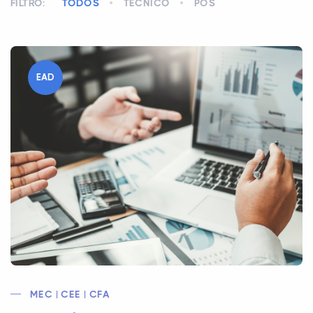
FILTRO:
TODOS
TÉCNICO
PÓS
EAD
MEC | CEE | CFA