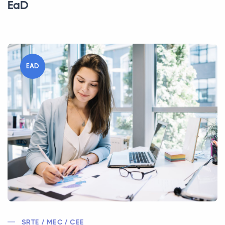
EaD
EAD
SRTE / MEC / CEE