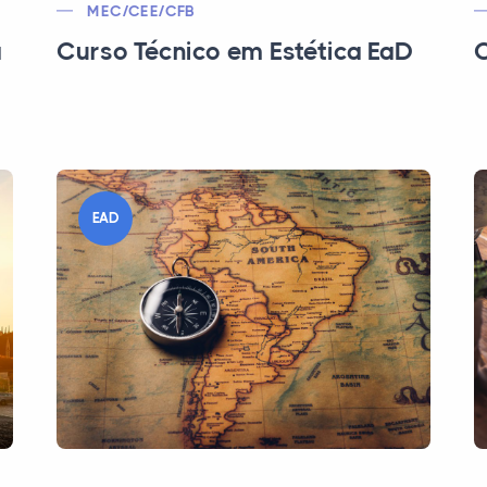
MEC/CEE/CFB
a
Curso Técnico em Estética EaD
C
EAD