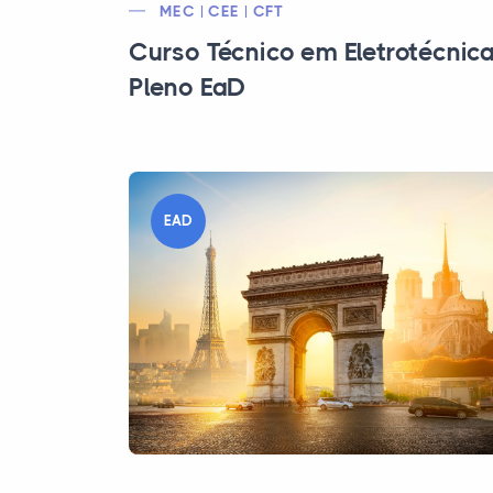
MEC | CEE | CFT
Curso Técnico em Eletrotécnic
Pleno EaD
EAD