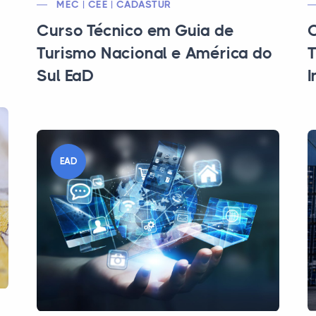
MEC | CEE | CADASTUR
Curso Técnico em Guia de
C
Turismo Nacional e América do
T
Sul EaD
I
EAD