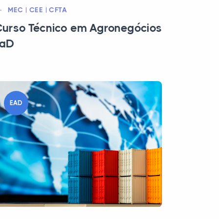
MEC | CEE | CFTA
urso Técnico em Agronegócios
EaD
EAD