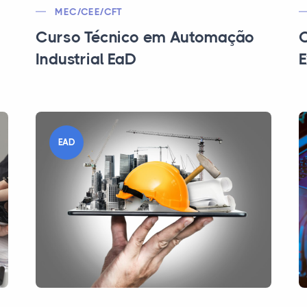
MEC/CEE/CFT
Curso Técnico em Automação
C
Industrial EaD
E
EAD