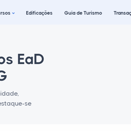
rsos
Edificações
Guia de Turismo
Transaç
cos EaD
MG
lidade,
destaque-se