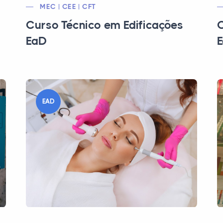
MEC | CEE | CFT
Curso Técnico em Edificações
C
EaD
EAD