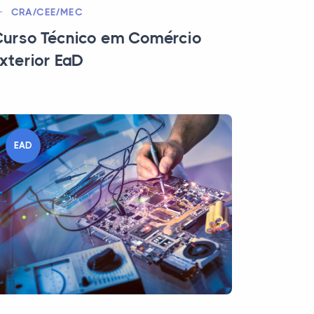
CRA/CEE/MEC
urso Técnico em Comércio
xterior EaD
EAD