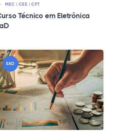
MEC | CEE | CFT
urso Técnico em Eletrônica
EaD
EAD