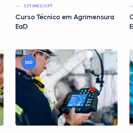
CFT/MEC/CFT
Curso Técnico em Agrimensura
C
EaD
EAD