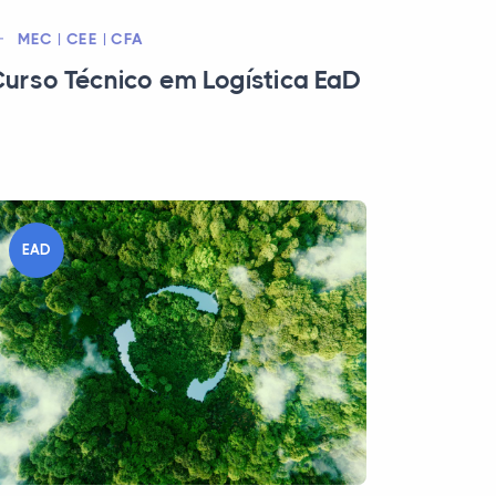
MEC | CEE | CFA
urso Técnico em Logística EaD
EAD