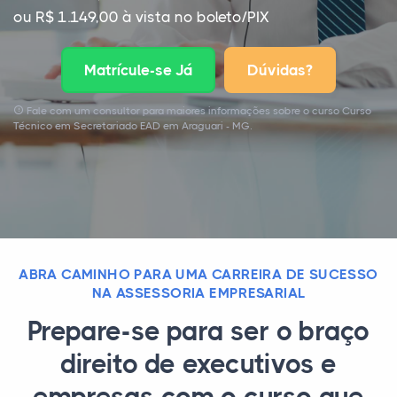
ou R$ 1.149,00 à vista no boleto/PIX
Matrícule-se Já
Dúvidas?
Fale com um consultor para maiores informações sobre o curso Curso
Técnico em Secretariado EAD em Araguari - MG.
ABRA CAMINHO PARA UMA CARREIRA DE SUCESSO
NA ASSESSORIA EMPRESARIAL
Prepare-se para ser o braço
direito de executivos e