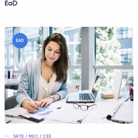
EaD
EAD
SRTE / MEC / CEE