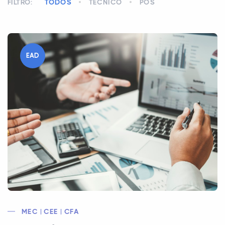
FILTRO:
TODOS
TÉCNICO
PÓS
EAD
MEC | CEE | CFA