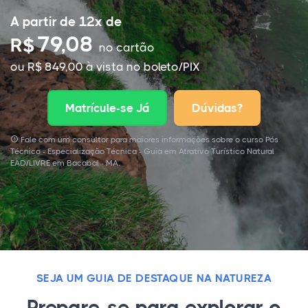
A partir de 12x de
79,08
R$
no cartão
ou R$ 849,00 à vista no boleto/PIX
Matrícule-se Já
Dúvidas?
Fale com um consultor para maiores informações sobre o curso Pós
Técnico - Especialização Técnica - Guia em Atrativo Turístico Natural
EAD/LIVRE em Bacabal - MA.
SEJA UM GUIA DE DESTAQUE NA NATUREZA