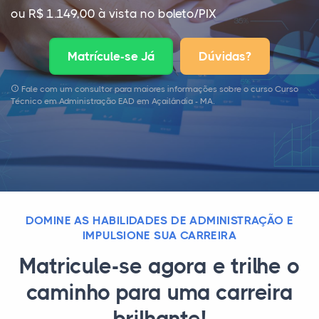
ou R$ 1.149,00 à vista no boleto/PIX
Matrícule-se Já
Dúvidas?
Fale com um consultor para maiores informações sobre o curso Curso
Técnico em Administração EAD em Açailândia - MA.
DOMINE AS HABILIDADES DE ADMINISTRAÇÃO E
IMPULSIONE SUA CARREIRA
Matricule-se agora e trilhe o
caminho para uma carreira