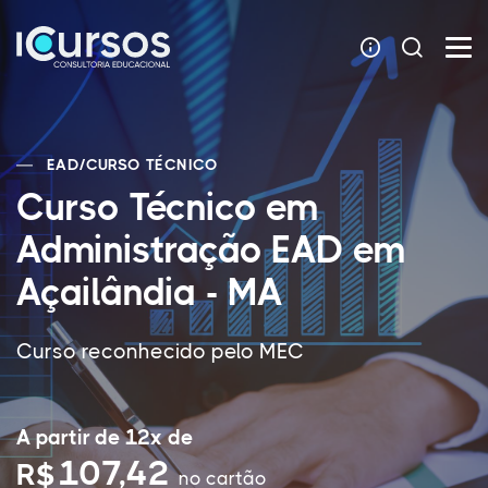
EAD
/
CURSO TÉCNICO
Curso Técnico em
Administração EAD em
Açailândia - MA
Curso reconhecido pelo MEC
A partir de 12x de
107,42
R$
no cartão