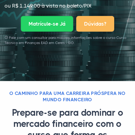
ou R$ 1.149,00 à vista no boleto/PIX
Matrícule-se Já
Dúvidas?
Fale com um consultor para maiores informações sobre o curso Curso
Técnico em Finanças EAD em Ceres - GO.
O CAMINHO PARA UMA CARREIRA PRÓSPERA NO
MUNDO FINANCEIRO
Prepare-se para dominar o
mercado financeiro com o