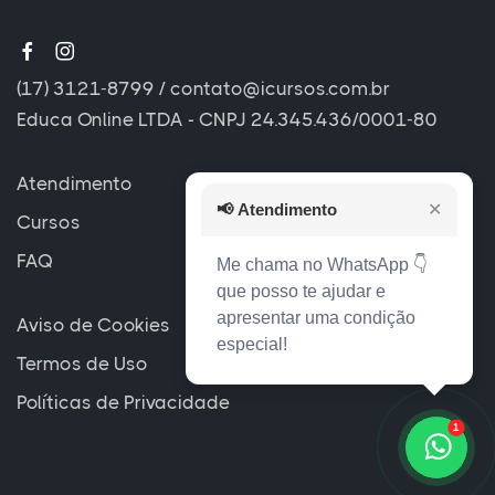
(17) 3121-8799
/
contato@icursos.com.br
Educa Online LTDA - CNPJ 24.345.436/0001-80
Atendimento
📢
Atendimento
✕
Cursos
FAQ
Me chama no WhatsApp 👇
que posso te ajudar e
apresentar uma condição
Aviso de Cookies
especial!
Termos de Uso
Políticas de Privacidade
1