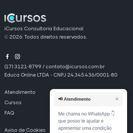
iCursos Consultoria Educacional
© 2026. Todos direitos reservados.
(17) 3121-8799
/
contato@icursos.com.br
Educa Online LTDA - CNPJ 24.345.436/0001-80
Atendimento
📢
Atendimento
✕
Cursos
FAQ
Me chama no WhatsApp 👇
que posso te ajudar e
apresentar uma condição
Aviso de Cookies