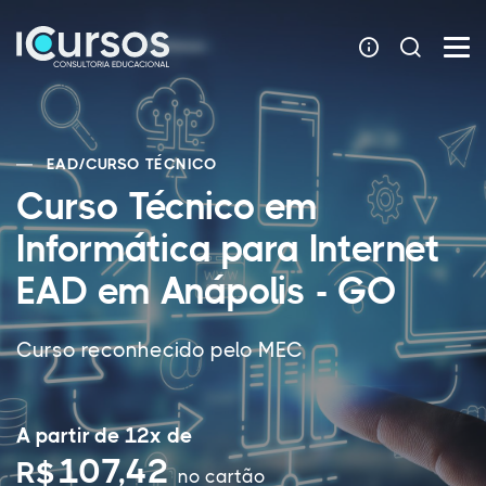
EAD
/
CURSO TÉCNICO
Curso Técnico em
Informática para Internet
EAD em Anápolis - GO
Curso reconhecido pelo MEC
A partir de 12x de
107,42
R$
no cartão