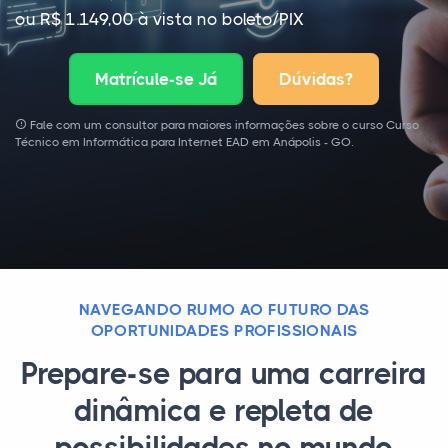
ou R$ 1.149,00 à vista no boleto/PIX
Matrícule-se Já
Dúvidas?
Fale com um consultor para maiores informações sobre o curso Curso
Técnico em Informática para Internet EAD em Anápolis - GO.
NAVEGANDO RUMO AO FUTURO DAS
OPORTUNIDADES PROFISSIONAIS
Prepare-se para uma carreira
dinâmica e repleta de