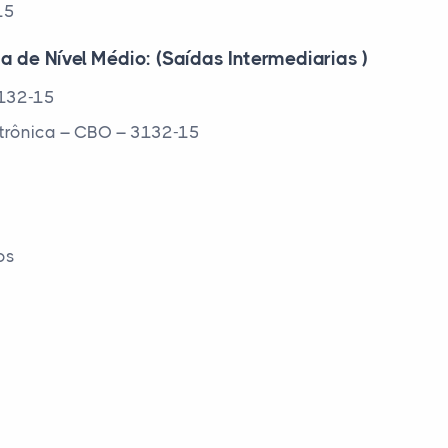
15
a de Nível Médio: (Saídas Intermediarias )
3132-15
trônica – CBO – 3132-15
os