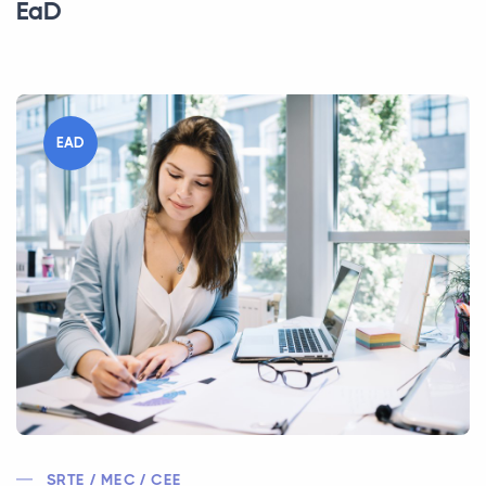
EaD
EAD
SRTE / MEC / CEE