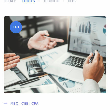
FILTRO:
TODOS
TÉCNICO
PÓS
EAD
MEC | CEE | CFA