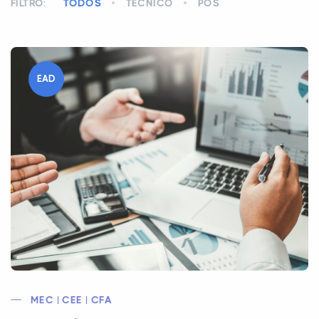
FILTRO:
TODOS
TÉCNICO
PÓS
EAD
MEC | CEE | CFA