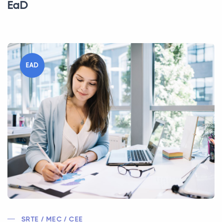
EaD
EAD
SRTE / MEC / CEE