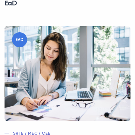
EaD
EAD
SRTE / MEC / CEE