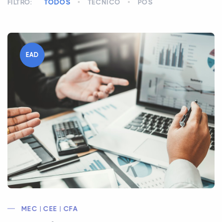
FILTRO:
TODOS
TÉCNICO
PÓS
EAD
MEC | CEE | CFA