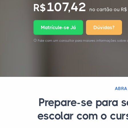
107,42
R$
no cartão
ou R$ 
Matrícule-se Já
Dúvidas?
Fale com um consultor para maiores informações sobre o
ABRA
Prepare-se para s
escolar com o cur