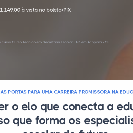
1.149,00 à vista no boleto/PIX
 curso Curso Técnico em Secretaria Escolar EAD em Acopiara - CE.
 AS PORTAS PARA UMA CARREIRA PROMISSORA NA EDU
er o elo que conecta a e
so que forma os especiali